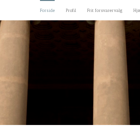
Forside
Profil
Frit forsvarervalg
Hjæ