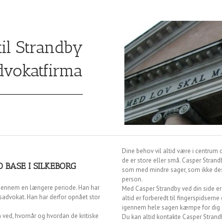
il Strandby
vokatfirma
Dine behov vil altid være i centrum 
de er store eller små. Casper Stran
 BASE I SILKEBORG
som med mindre sager, som ikke des
person.
gennem en længere periode. Han har
Med Casper Strandby ved din side er 
rsadvokat. Han har derfor opnået stor
altid er forberedt til fingerspidserne
igennem hele sagen kæmpe for dig og 
n ved, hvornår og hvordan de kritiske
Du kan altid kontakte Casper Strandb