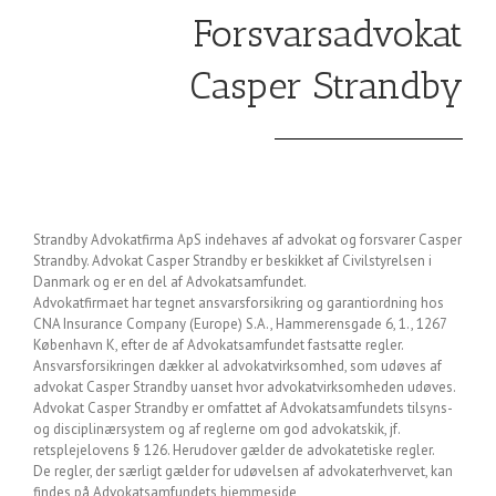
Forsvarsadvokat
Casper Strandby
Strandby Advokatfirma ApS indehaves af advokat og forsvarer Casper
Strandby. Advokat Casper Strandby er beskikket af Civilstyrelsen i
Danmark og er en del af Advokatsamfundet.
Advokatfirmaet har tegnet ansvarsforsikring og garantiordning hos
CNA Insurance Company (Europe) S.A., Hammerensgade 6, 1., 1267
København K, efter de af Advokatsamfundet fastsatte regler.
Ansvarsforsikringen dækker al advokatvirksomhed, som udøves af
advokat Casper Strandby uanset hvor advokatvirksomheden udøves.
Advokat Casper Strandby er omfattet af Advokatsamfundets tilsyns-
og disciplinærsystem og af reglerne om god advokatskik, jf.
retsplejelovens § 126. Herudover gælder de advokatetiske regler.
De regler, der særligt gælder for udøvelsen af advokaterhvervet, kan
findes på Advokatsamfundets hjemmeside