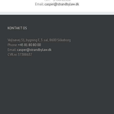
Email:
casper@strandbylaw.dk
KONTAKT OS
Vejlsøvej 51, bygning F, 3. sal, 8600 Silkeborg
Phone:
+45 81 80 80 00
Email:
casper@strandbylaw.dk
CVR.nr. 37388637